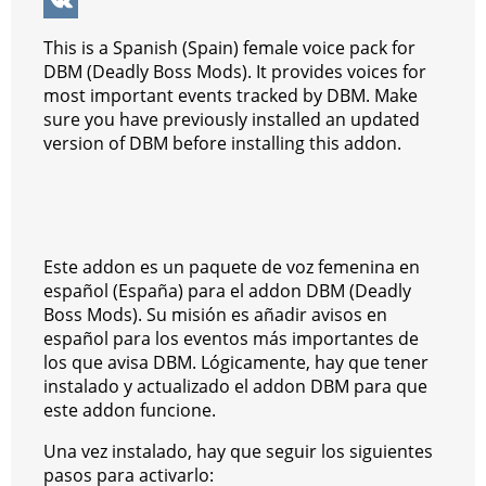
k
g
r
s
e
y
e
W
e
e
A
r
p
l
e
V
This is a Spanish (Spain) female voice pack for
r
s
p
e
e
C
K
DBM (Deadly Boss Mods). It provides voices for
most important events tracked by DBM. Make
t
p
g
h
sure you have previously installed an updated
r
a
version of DBM before installing this addon.
a
t
m
Este addon es un paquete de voz femenina en
español (España) para el addon DBM (Deadly
Boss Mods). Su misión es añadir avisos en
español para los eventos más importantes de
los que avisa DBM. Lógicamente, hay que tener
instalado y actualizado el addon DBM para que
este addon funcione.
Una vez instalado, hay que seguir los siguientes
pasos para activarlo: