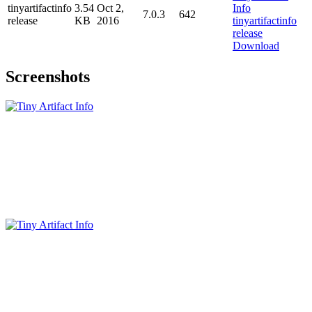
tinyartifactinfo
3.54
Oct 2,
7.0.3
642
release
KB
2016
Download
Screenshots