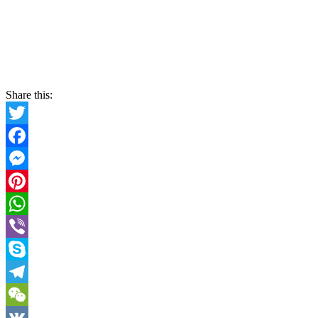
Share this:
Twitter
Facebook
Messenger
Pinterest
WhatsApp
Viber
Skype
Telegram
WeChat