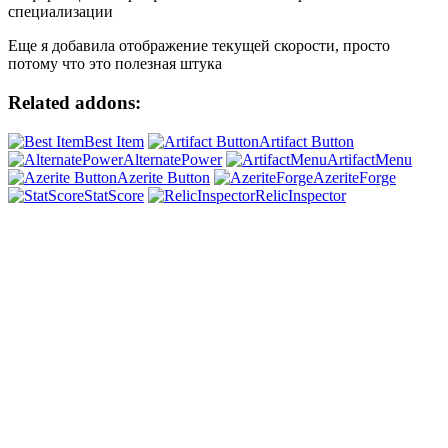
специализации
Еще я добавила отображение текущей скорости, просто
потому что это полезная штука
Related addons:
Best Item
Artifact Button
AlternatePower
ArtifactMenu
Azerite Button
AzeriteForge
StatScore
RelicInspector