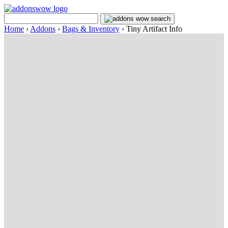
Home
›
Addons
›
Bags & Inventory
›
Tiny Artifact Info